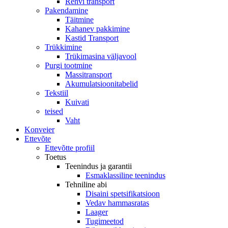
Rehvi transport
Pakendamine
Täitmine
Kahanev pakkimine
Kastid Transport
Trükkimine
Trükimasina väljavool
Purgi tootmine
Massitransport
Akumulatsioonitabelid
Tekstiil
Kuivati
teised
Vaht
Konveier
Ettevõte
Ettevõtte profiil
Toetus
Teenindus ja garantii
Esmaklassiline teenindus
Tehniline abi
Disaini spetsifikatsioon
Vedav hammasratas
Laager
Tugimeetod