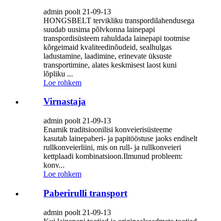
admin poolt 21-09-13
HONGSBELT tervikliku transpordilahendusega
suudab uusima põlvkonna lainepapi
transpordisüsteem rahuldada lainepapi tootmise
kõrgeimaid kvaliteedinõudeid, sealhulgas
ladustamine, laadimine, erinevate üksuste
transportimine, alates keskmisest laost kuni
lõpliku ...
Loe rohkem
Virnastaja
admin poolt 21-09-13
Enamik traditsioonilisi konveierisüsteeme
kasutab lainepaberi- ja papitööstuse jaoks endiselt
rullkonveierliini, mis on rull- ja rullkonveieri
kettplaadi kombinatsioon.Ilmunud probleem:
konv...
Loe rohkem
Paberirulli transport
admin poolt 21-09-13