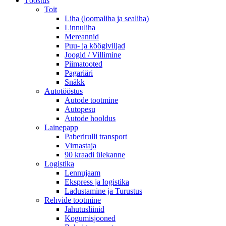
Tööstus
Toit
Liha (loomaliha ja sealiha)
Linnuliha
Mereannid
Puu- ja köögiviljad
Joogid / Villimine
Piimatooted
Pagariäri
Snäkk
Autotööstus
Autode tootmine
Autopesu
Autode hooldus
Lainepapp
Paberirulli transport
Virnastaja
90 kraadi ülekanne
Logistika
Lennujaam
Ekspress ja logistika
Ladustamine ja Turustus
Rehvide tootmine
Jahutusliinid
Kogumisjooned