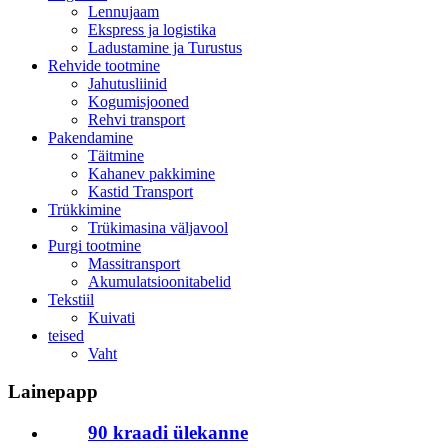
Lennujaam
Ekspress ja logistika
Ladustamine ja Turustus
Rehvide tootmine
Jahutusliinid
Kogumisjooned
Rehvi transport
Pakendamine
Täitmine
Kahanev pakkimine
Kastid Transport
Trükkimine
Trükimasina väljavool
Purgi tootmine
Massitransport
Akumulatsioonitabelid
Tekstiil
Kuivati
teised
Vaht
Lainepapp
90 kraadi ülekanne