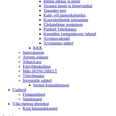
Rihma pikkus ja pinge
Terasest lingid ja hingevardad
Tagasitee tugi
Kald- või languskujundus
Konveierilintide pööramine
Ülekandmise positsioon
Punktid Tähelepanu
Keemilise vastupidavuse juhend
Arvutusvalemid
Arvutamise näited
KKK
Innovatsioon
Arengu ajalugu
Tehas/Laos
Ettevõtluskultuur
Miks HONGSBELT
Töövõimalus
Investorite suhted
Seotud konsultatsioon
Uudised
Firmauudised
Sündmused
Võta meiega ühendust
Küsi hinnapakkumist