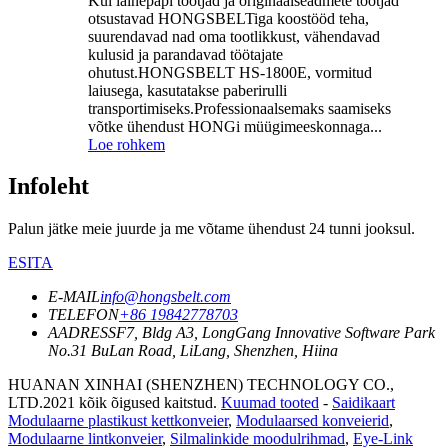
Kui lainepapi tootjad ja originaalseadmete tootjad
otsustavad HONGSBELTiga koostööd teha,
suurendavad nad oma tootlikkust, vähendavad
kulusid ja parandavad töötajate
ohutust.HONGSBELT HS-1800E, vormitud
laiusega, kasutatakse paberirulli
transportimiseks.Professionaalsemaks saamiseks
võtke ühendust HONGi müügimeeskonnaga...
Loe rohkem
Infoleht
Palun jätke meie juurde ja me võtame ühendust 24 tunni jooksul.
ESITA
E-MAIL
info@hongsbelt.com
TELEFON
+86 19842778703
AADRESS
F7, Bldg A3, LongGang Innovative Software Park
No.31 BuLan Road, LiLang, Shenzhen, Hiina
HUANAN XINHAI (SHENZHEN) TECHNOLOGY CO.,
LTD.2021 kõik õigused kaitstud.
Kuumad tooted
-
Saidikaart
Modulaarne plastikust kettkonveier
,
Modulaarsed konveierid
,
Modulaarne lintkonveier
,
Silmalinkide moodulrihmad
,
Eye-Link