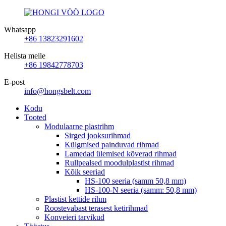
Whatsapp
+86 13823291602
Helista meile
+86 19842778703
E-post
info@hongsbelt.com
Kodu
Tooted
Modulaarne plastrihm
Sirged jooksurihmad
Külgmised painduvad rihmad
Lamedad ülemised kõverad rihmad
Rullpealsed moodulplastist rihmad
Kõik seeriad
HS-100 seeria (samm 50,8 mm)
HS-100-N seeria (samm: 50,8 mm)
Plastist kettide rihm
Roostevabast terasest ketirihmad
Konveieri tarvikud