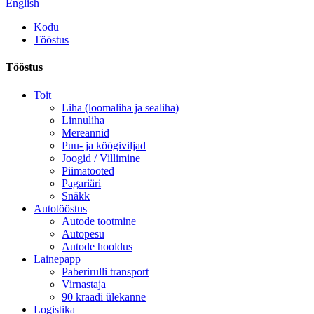
English
Kodu
Tööstus
Tööstus
Toit
Liha (loomaliha ja sealiha)
Linnuliha
Mereannid
Puu- ja köögiviljad
Joogid / Villimine
Piimatooted
Pagariäri
Snäkk
Autotööstus
Autode tootmine
Autopesu
Autode hooldus
Lainepapp
Paberirulli transport
Virnastaja
90 kraadi ülekanne
Logistika