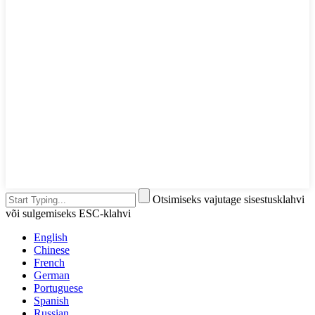
Otsimiseks vajutage sisestusklahvi
või sulgemiseks ESC-klahvi
English
Chinese
French
German
Portuguese
Spanish
Russian