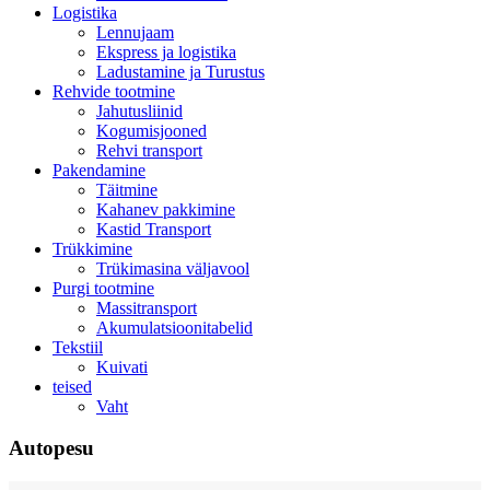
Logistika
Lennujaam
Ekspress ja logistika
Ladustamine ja Turustus
Rehvide tootmine
Jahutusliinid
Kogumisjooned
Rehvi transport
Pakendamine
Täitmine
Kahanev pakkimine
Kastid Transport
Trükkimine
Trükimasina väljavool
Purgi tootmine
Massitransport
Akumulatsioonitabelid
Tekstiil
Kuivati
teised
Vaht
Autopesu