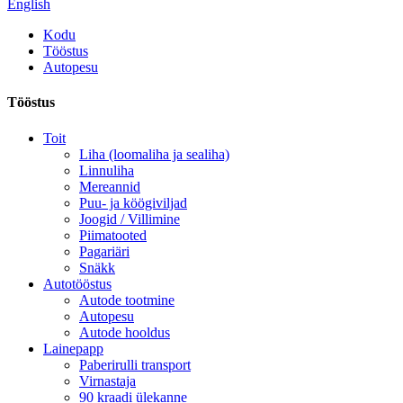
English
Kodu
Tööstus
Autopesu
Tööstus
Toit
Liha (loomaliha ja sealiha)
Linnuliha
Mereannid
Puu- ja köögiviljad
Joogid / Villimine
Piimatooted
Pagariäri
Snäkk
Autotööstus
Autode tootmine
Autopesu
Autode hooldus
Lainepapp
Paberirulli transport
Virnastaja
90 kraadi ülekanne