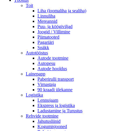
Tööstus
Toit
Liha (loomaliha ja sealiha)
Linnuliha
Mereannid
Puu- ja köögiviljad
Joogid / Villimine
Piimatooted
Pagariäri
Snäkk
Autotööstus
Autode tootmine
Autopesu
Autode hooldus
Lainepapp
Paberirulli transport
Virnastaja
90 kraadi ülekanne
Logistika
Lennujaam
Ekspress ja logistika
Ladustamine ja Turustus
Rehvide tootmine
Jahutusliinid
Kogumisjooned