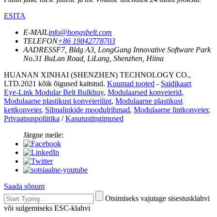
ESITA
E-MAIL
info@hongsbelt.com
TELEFON
+86 19842778703
AADRESS
F7, Bldg A3, LongGang Innovative Software Park
No.31 BuLan Road, LiLang, Shenzhen, Hiina
HUANAN XINHAI (SHENZHEN) TECHNOLOGY CO.,
LTD.2021 kõik õigused kaitstud.
Kuumad tooted
-
Saidikaart
Eye-Link Modular Belt Bulkbuy
,
Modulaarsed konveierid
,
Modulaarne plastikust konveierilint
,
Modulaarne plastikust
kettkonveier
,
Silmalinkide moodulrihmad
,
Modulaarne lintkonveier
,
Privaatsuspoliitika
/
Kasutustingimused
Järgne meile:
Saada sõnum
Otsimiseks vajutage sisestusklahvi
või sulgemiseks ESC-klahvi