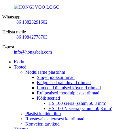
Whatsapp
+86 13823291602
Helista meile
+86 19842778703
E-post
info@hongsbelt.com
Kodu
Tooted
Modulaarne plastrihm
Sirged jooksurihmad
Külgmised painduvad rihmad
Lamedad ülemised kõverad rihmad
Rullpealsed moodulplastist rihmad
Kõik seeriad
HS-100 seeria (samm 50,8 mm)
HS-100-N seeria (samm: 50,8 mm)
Plastist kettide rihm
Roostevabast terasest ketirihmad
Konveieri tarvikud