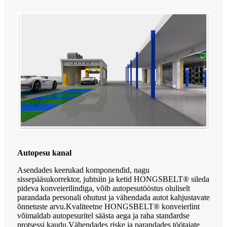
Autopesu kanal
Asendades keerukad komponendid, nagu
sissepääsukorrektor, juhtsiin ja ketid HONGSBELT® sileda
pideva konveierilindiga, võib autopesutööstus oluliselt
parandada personali ohutust ja vähendada autot kahjustavate
õnnetuste arvu.Kvaliteetne HONGSBELT® konveierlint
võimaldab autopesuritel säästa aega ja raha standardse
protsessi kaudu.Vähendades riske ja parandades töötajate