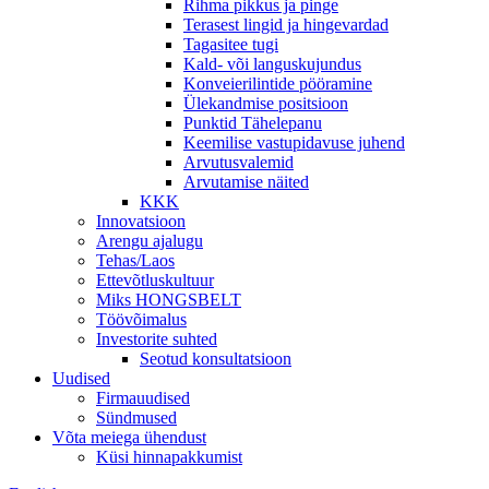
Rihma pikkus ja pinge
Terasest lingid ja hingevardad
Tagasitee tugi
Kald- või languskujundus
Konveierilintide pööramine
Ülekandmise positsioon
Punktid Tähelepanu
Keemilise vastupidavuse juhend
Arvutusvalemid
Arvutamise näited
KKK
Innovatsioon
Arengu ajalugu
Tehas/Laos
Ettevõtluskultuur
Miks HONGSBELT
Töövõimalus
Investorite suhted
Seotud konsultatsioon
Uudised
Firmauudised
Sündmused
Võta meiega ühendust
Küsi hinnapakkumist