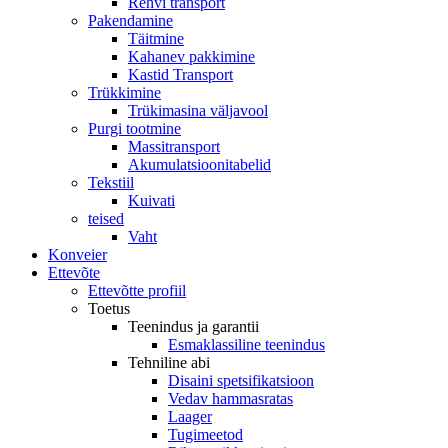
Rehvi transport
Pakendamine
Täitmine
Kahanev pakkimine
Kastid Transport
Trükkimine
Trükimasina väljavool
Purgi tootmine
Massitransport
Akumulatsioonitabelid
Tekstiil
Kuivati
teised
Vaht
Konveier
Ettevõte
Ettevõtte profiil
Toetus
Teenindus ja garantii
Esmaklassiline teenindus
Tehniline abi
Disaini spetsifikatsioon
Vedav hammasratas
Laager
Tugimeetod