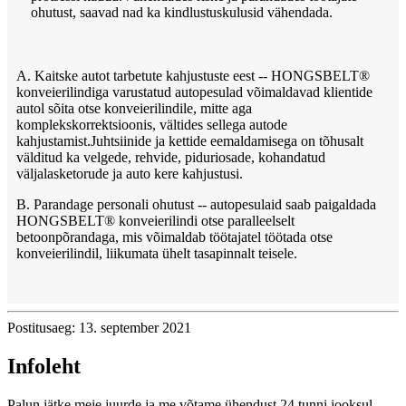
ohutust, saavad nad ka kindlustuskulusid vähendada.
A. Kaitske autot tarbetute kahjustuste eest -- HONGSBELT®
konveierilindiga varustatud autopesulad võimaldavad klientide
autol sõita otse konveierilindile, mitte aga
komplekskorrektsioonis, vältides sellega autode
kahjustamist.Juhtsiinide ja kettide eemaldamisega on tõhusalt
välditud ka velgede, rehvide, piduriosade, kohandatud
väljalasketorude ja auto kere kahjustusi.
B. Parandage personali ohutust -- autopesulaid saab paigaldada
HONGSBELT® konveierilindi otse paralleelselt
betoonpõrandaga, mis võimaldab töötajatel töötada otse
konveierilindil, liikumata ühelt tasapinnalt teisele.
Postitusaeg: 13. september 2021
Infoleht
Palun jätke meie juurde ja me võtame ühendust 24 tunni jooksul.