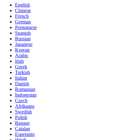
English
Chinese
French
German
Portuguese
Spanish
Russian
Japanese
Korean
Arabic
Irish
Greek
Turkish
Italian
Danish
Romanian
Indonesian
Czech
Afrikaans
Swedish
Polish
Basque
Catalan
Esperanto
Hindi