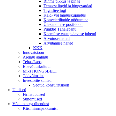
Rihma pikkus ja pinge
Terasest lingid ja hingevardad
Tagasitee tugi
Kald- või languskujundus
Konveierilintide pööramine
Ülekandmise positsioon
Punktid Tähelepanu
Keemilise vastupidavuse juhend
Arvutusvalemid
Arvutamise näited
KKK
Innovatsioon
Arengu ajalugu
Tehas/Laos
Ettevõtluskultuur
Miks HONGSBELT
Töövõimalus
Investorite suhted
Seotud konsultatsioon
Uudised
Firmauudised
Sündmused
Võta meiega ühendust
Küsi hinnapakkumist