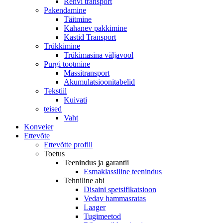
Rehvi transport
Pakendamine
Täitmine
Kahanev pakkimine
Kastid Transport
Trükkimine
Trükimasina väljavool
Purgi tootmine
Massitransport
Akumulatsioonitabelid
Tekstiil
Kuivati
teised
Vaht
Konveier
Ettevõte
Ettevõtte profiil
Toetus
Teenindus ja garantii
Esmaklassiline teenindus
Tehniline abi
Disaini spetsifikatsioon
Vedav hammasratas
Laager
Tugimeetod