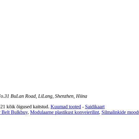
No.31 BuLan Road, LiLang, Shenzhen, Hiina
ik õigused kaitstud.
Kuumad tooted
-
Saidikaart
 Belt Bulkbuy
,
Modulaarne plastikust konveierilint
,
Silmalinkide mood