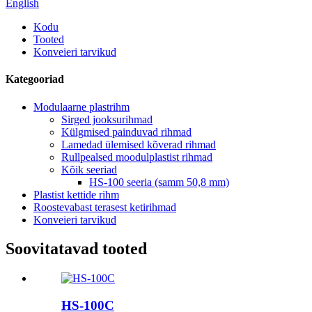
English
Kodu
Tooted
Konveieri tarvikud
Kategooriad
Modulaarne plastrihm
Sirged jooksurihmad
Külgmised painduvad rihmad
Lamedad ülemised kõverad rihmad
Rullpealsed moodulplastist rihmad
Kõik seeriad
HS-100 seeria (samm 50,8 mm)
Plastist kettide rihm
Roostevabast terasest ketirihmad
Konveieri tarvikud
Soovitatavad tooted
HS-100C