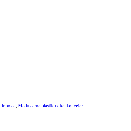
ulrihmad
,
Modulaarne plastikust kettkonveier
,