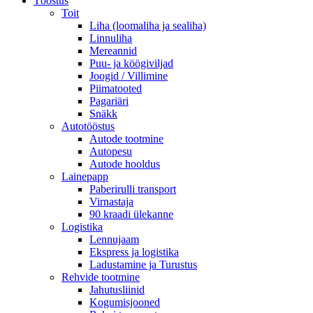
Tööstus
Toit
Liha (loomaliha ja sealiha)
Linnuliha
Mereannid
Puu- ja köögiviljad
Joogid / Villimine
Piimatooted
Pagariäri
Snäkk
Autotööstus
Autode tootmine
Autopesu
Autode hooldus
Lainepapp
Paberirulli transport
Virnastaja
90 kraadi ülekanne
Logistika
Lennujaam
Ekspress ja logistika
Ladustamine ja Turustus
Rehvide tootmine
Jahutusliinid
Kogumisjooned