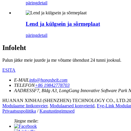
päring
detail
Lend ja külgsein ja sõrmeplaat
päring
detail
Infoleht
Palun jätke meie juurde ja me võtame ühendust 24 tunni jooksul.
ESITA
E-MAIL
info@hongsbelt.com
TELEFON
+86 19842778703
AADRESS
F7, Bldg A3, LongGang Innovative Software Park 
HUANAN XINHAI (SHENZHEN) TECHNOLOGY CO., LTD.2021 kõ
Modulaarne lintkonveier
,
Modulaarsed konveierid
,
Eye-Link Modular
Privaatsuspoliitika
/
Kasutustingimused
Järgne meile: