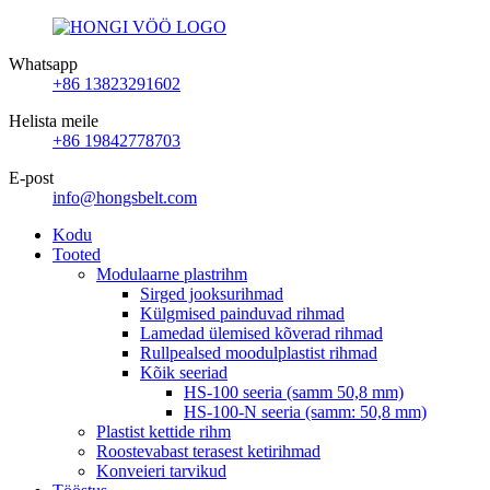
Whatsapp
+86 13823291602
Helista meile
+86 19842778703
E-post
info@hongsbelt.com
Kodu
Tooted
Modulaarne plastrihm
Sirged jooksurihmad
Külgmised painduvad rihmad
Lamedad ülemised kõverad rihmad
Rullpealsed moodulplastist rihmad
Kõik seeriad
HS-100 seeria (samm 50,8 mm)
HS-100-N seeria (samm: 50,8 mm)
Plastist kettide rihm
Roostevabast terasest ketirihmad
Konveieri tarvikud